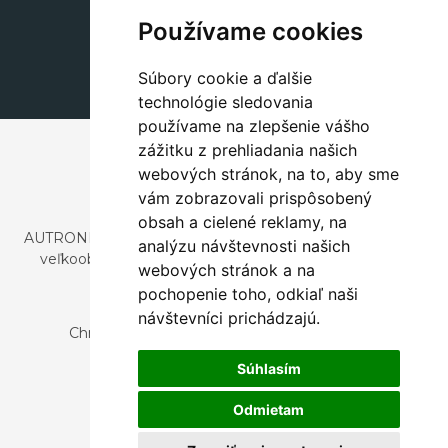
+420 311 604 182
Používame cookies
dekorace@autronic.cz
Súbory cookie a ďalšie
technológie sledovania
používame na zlepšenie vášho
zážitku z prehliadania našich
webových stránok, na to, aby sme
vám zobrazovali prispôsobený
obsah a cielené reklamy, na
AUTRONIC, s.r.o. je spoločnosť zaoberajúca sa dovozom a
analýzu návštevnosti našich
veľkoobchodným predajom dizajnového aj štýlového
webových stránok a na
nábytku a dekorácií.
pochopenie toho, odkiaľ naši
Česká republika
návštevníci prichádzajú.
Chrustenice 270, 267 12 Loděnice u Berouna
Slovensko
Súhlasím
Nová 366, 032 02 Závažná Poruba
Odmietam