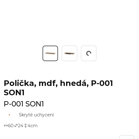
Working...
Polička, mdf, hnedá, P-001
SON1
P-001 SON1
Skryté uchycení
60
24
4
cm