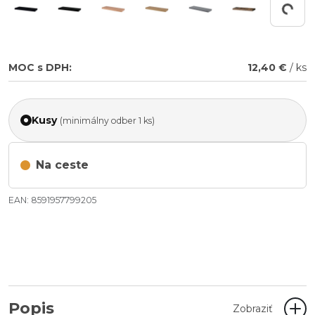
Working...
MOC s DPH:
12,40 €
/ ks
Kusy
(minimálny odber 1 ks)
Na ceste
EAN: 8591957799205
Popis
Zobraziť