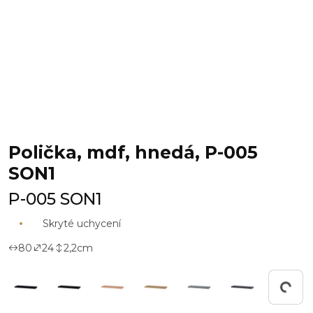
Polička, mdf, hnedá, P-005
SON1
P-005 SON1
Skryté uchycení
80
24
2,2
cm
Working...