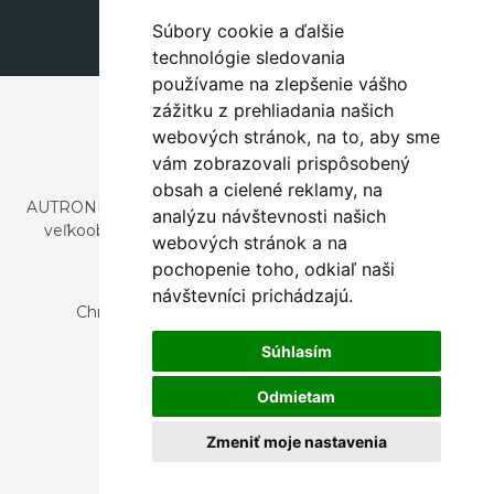
Súbory cookie a ďalšie
technológie sledovania
používame na zlepšenie vášho
zážitku z prehliadania našich
webových stránok, na to, aby sme
vám zobrazovali prispôsobený
obsah a cielené reklamy, na
AUTRONIC, s.r.o. je spoločnosť zaoberajúca sa dovozom a
analýzu návštevnosti našich
veľkoobchodným predajom dizajnového aj štýlového
webových stránok a na
nábytku a dekorácií.
pochopenie toho, odkiaľ naši
Česká republika
návštevníci prichádzajú.
Chrustenice 270, 267 12 Loděnice u Berouna
Slovensko
Súhlasím
Nová 366, 032 02 Závažná Poruba
Odmietam
Zmeniť moje nastavenia