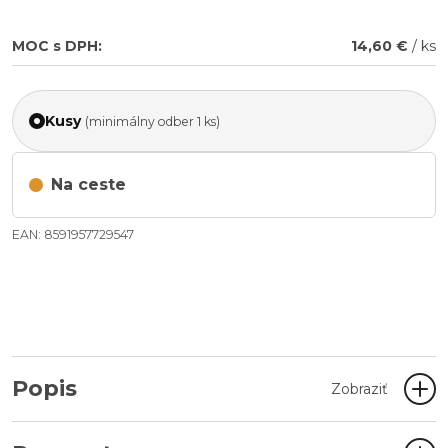
MOC s DPH:
14,60 €
/ ks
Kusy
(minimálny odber 1 ks)
Na ceste
EAN: 8591957729547
Popis
Zobraziť