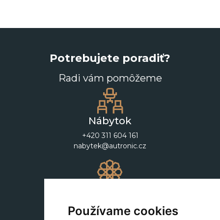
Potrebujete poradiť?
Radi vám pomôžeme
Nábytok
+420 311 604 161
nabytek@autronic.cz
Dekorácie
+420 311 604 182
Používame cookies
dekorace@autronic.cz