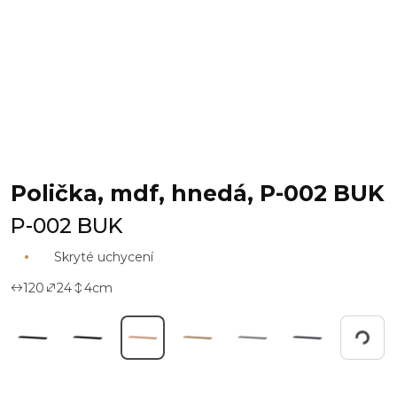
Polička, mdf, hnedá, P-002 BUK
P-002 BUK
Skryté uchycení
120
24
4
cm
Working...