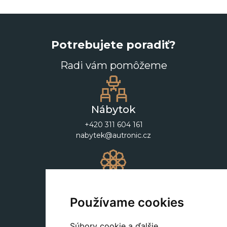
Potrebujete poradiť?
Radi vám pomôžeme
Nábytok
+420 311 604 161
nabytek@autronic.cz
Dekorácie
+420 311 604 182
Používame cookies
dekorace@autronic.cz
Súbory cookie a ďalšie