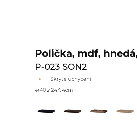
Polička, mdf, hnedá
P-023 SON2
Skryté uchycení
40
24
4
cm