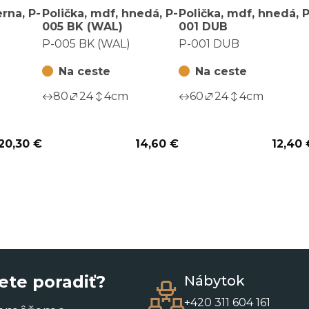
erna, P-
Polička, mdf, hnedá, P-
Polička, mdf, hnedá, P
005 BK (WAL)
001 DUB
P-005 BK (WAL)
P-001 DUB
Na ceste
Na ceste
80
24
4
cm
60
24
4
cm
20,30 €
14,60 €
12,40 
ete poradiť?
Nábytok
+420 311 604 161