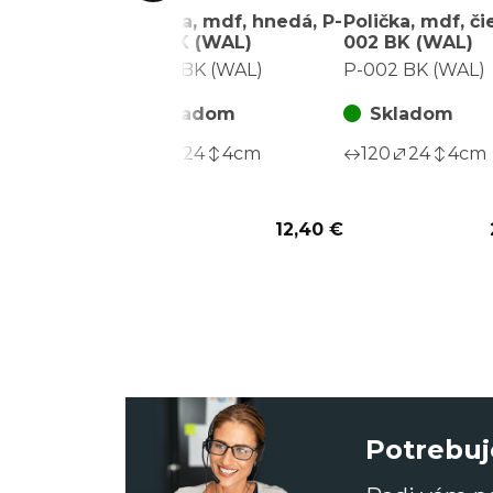
Polička, mdf, hnedá, P-
Polička, mdf, či
001 BK (WAL)
002 BK (WAL)
P-001 BK (WAL)
P-002 BK (WAL)
Skladom
Skladom
60
24
4
cm
120
24
4
cm
12,40 €
Potrebuj