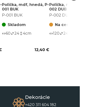
-
Polička, mdf, hnedá, P-
Polička, mdf, hnedá, P-
Polič
001 BUK
002 DUB
002 
P-001 BUK
P-002 DUB
P-00
Skladom
Na ceste
S
60
24
4
cm
120
24
4
cm
120
€
12,40 €
20,30 €
Dekorácie
+420 311 604 182