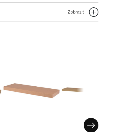
Zobraziť
Výp