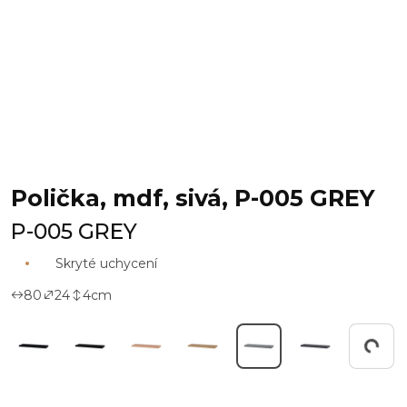
Polička, mdf, sivá, P-005 GREY
P-005 GREY
Skryté uchycení
80
24
4
cm
Working...