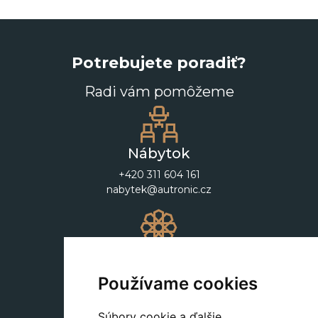
Potrebujete poradiť?
Radi vám pomôžeme
Nábytok
+420 311 604 161
nabytek@autronic.cz
Dekorácie
+420 311 604 182
Používame cookies
dekorace@autronic.cz
Súbory cookie a ďalšie