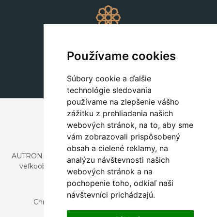
Dekorácie
+420 311 604 182
Používame cookies
dekorace@autronic.cz
Súbory cookie a ďalšie
technológie sledovania
používame na zlepšenie vášho
zážitku z prehliadania našich
webových stránok, na to, aby sme
vám zobrazovali prispôsobený
obsah a cielené reklamy, na
AUTRONIC, s.r.o. je spoločnosť zaoberajúca sa dovozom a
analýzu návštevnosti našich
veľkoobchodným predajom dizajnového aj štýlového
webových stránok a na
nábytku a dekorácií.
pochopenie toho, odkiaľ naši
Česká republika
návštevníci prichádzajú.
Chrustenice 270, 267 12 Loděnice u Berouna