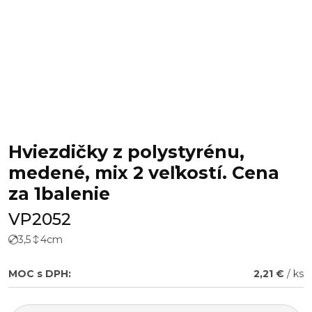
Hviezdičky z polystyrénu,
medené, mix 2 veľkostí. Cena
za 1balenie
VP2052
3,5
4
cm
MOC s DPH:
2,21 €
/ ks