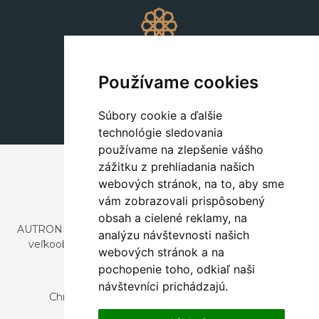
Dekorácie
+420 311 604 182
Používame cookies
dekorace@autronic.cz
Súbory cookie a ďalšie
technológie sledovania
používame na zlepšenie vášho
zážitku z prehliadania našich
webových stránok, na to, aby sme
vám zobrazovali prispôsobený
obsah a cielené reklamy, na
AUTRONIC, s.r.o. je spoločnosť zaoberajúca sa dovozom a
analýzu návštevnosti našich
veľkoobchodným predajom dizajnového aj štýlového
webových stránok a na
nábytku a dekorácií.
pochopenie toho, odkiaľ naši
Česká republika
návštevníci prichádzajú.
Chrustenice 270, 267 12 Loděnice u Berouna