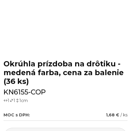
Okrúhla prízdoba na drôtiku -
medená farba, cena za balenie
(36 ks)
KN6155-COP
1
1
1
cm
MOC s DPH:
1,68 €
/ ks