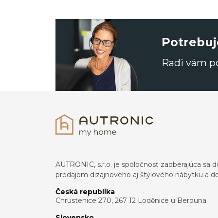
Potrebuj
Radi vám 
AUTRONIC, s.r.o. je spoločnosť zaoberajúca s
predajom dizajnového aj štýlového nábytku a dek
Česká republika
Chrustenice 270, 267 12 Loděnice u Berouna
Slovensko