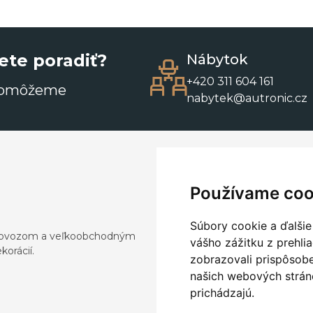
ete poradiť?
Nábytok
+420 311 604 161
pomôžeme
nabytek@autronic.cz
Používame coo
Súbory cookie a ďalšie
a dovozom a veľkoobchodným
vášho zážitku z prehli
orácií.
zobrazovali prispôsobe
našich webových stráno
prichádzajú.