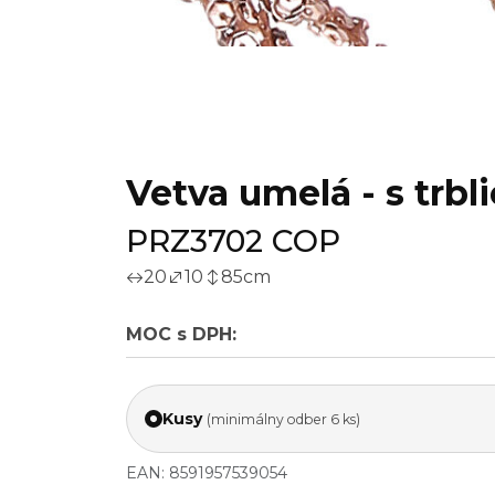
Vetva umelá - s trb
PRZ3702 COP
20
10
85
cm
MOC s DPH:
Kusy
(minimálny odber 6 ks)
EAN: 8591957539054