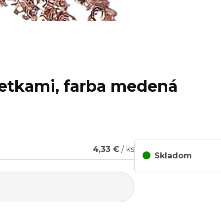
lietkami, farba medená
4,33 €
/ ks
Skladom