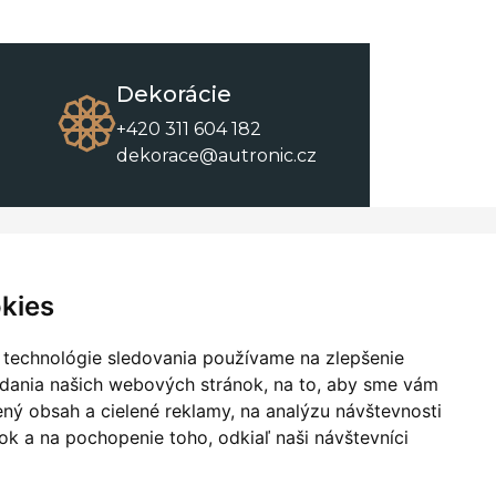
Dekorácie
+420 311 604 182
dekorace@autronic.cz
O spoločnosti
O nákupe
Kontakty
Obchodné podmienky
kies
O nás
Na stiahnutie
 technológie sledovania používame na zlepšenie
adania našich webových stránok, na to, aby sme vám
ný obsah a cielené reklamy, na analýzu návštevnosti
k a na pochopenie toho, odkiaľ naši návštevníci