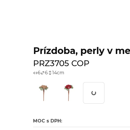
Prízdoba, perly v me
PRZ3705 COP
6
6
14
cm
Working...
MOC s DPH: