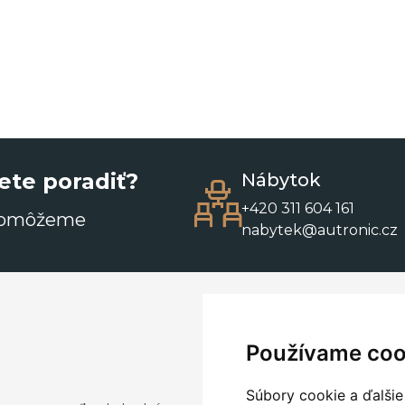
ete poradiť?
Nábytok
+420 311 604 161
pomôžeme
nabytek@autronic.cz
Používame coo
Súbory cookie a ďalšie