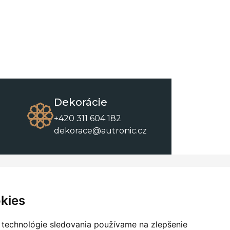
Dekorácie
+420 311 604 182
dekorace@autronic.cz
O spoločnosti
O nákupe
Kontakty
Obchodné podmienky
kies
O nás
Na stiahnutie
 technológie sledovania používame na zlepšenie