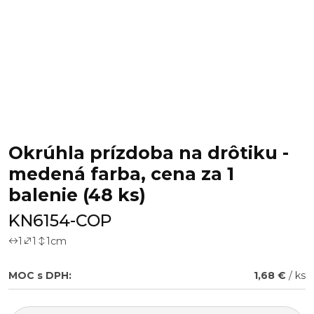
Okrúhla prízdoba na drôtiku -
medená farba, cena za 1
balenie (48 ks)
KN6154-COP
1
1
1
cm
MOC s DPH:
1,68 €
/ ks