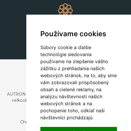
Dekorácie
+420 311 604 182
Používame cookies
dekorace@autronic.cz
Súbory cookie a ďalšie
technológie sledovania
používame na zlepšenie vášho
zážitku z prehliadania našich
webových stránok, na to, aby sme
vám zobrazovali prispôsobený
obsah a cielené reklamy, na
AUTRONIC, s.r.o. je spoločnosť zaoberajúca sa dovozom a
analýzu návštevnosti našich
veľkoobchodným predajom dizajnového aj štýlového
webových stránok a na
nábytku a dekorácií.
pochopenie toho, odkiaľ naši
Česká republika
návštevníci prichádzajú.
Chrustenice 270, 267 12 Loděnice u Berouna