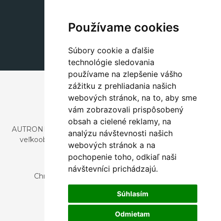
Dekorácie
+420 311 604 182
Používame cookies
dekorace@autronic.cz
Súbory cookie a ďalšie
technológie sledovania
používame na zlepšenie vášho
zážitku z prehliadania našich
webových stránok, na to, aby sme
vám zobrazovali prispôsobený
obsah a cielené reklamy, na
AUTRONIC, s.r.o. je spoločnosť zaoberajúca sa dovozom a
analýzu návštevnosti našich
veľkoobchodným predajom dizajnového aj štýlového
webových stránok a na
nábytku a dekorácií.
pochopenie toho, odkiaľ naši
Česká republika
návštevníci prichádzajú.
Chrustenice 270, 267 12 Loděnice u Berouna
Slovensko
Súhlasím
Nová 366, 032 02 Závažná Poruba
Odmietam