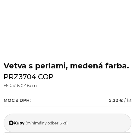
Vetva s perlami, medená farba.
PRZ3704 COP
10
8
48
cm
MOC s DPH:
5,22 €
/ ks
Kusy
(minimálny odber 6 ks)