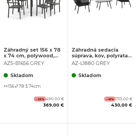
Záhradný set 156 x 78
Záhradná sedacia
x 74 cm, polywood,
súprava, kov, polyratan,
sivá, AZS-B1656 GREY
sivá, AZ-L1880 GREY
AZS-B1656 GREY
AZ-L1880 GREY
Skladom
Skladom
156
78
74
cm
490,00 €
733,00 €
- 25%
- 41%
369,00 €
430,00 €