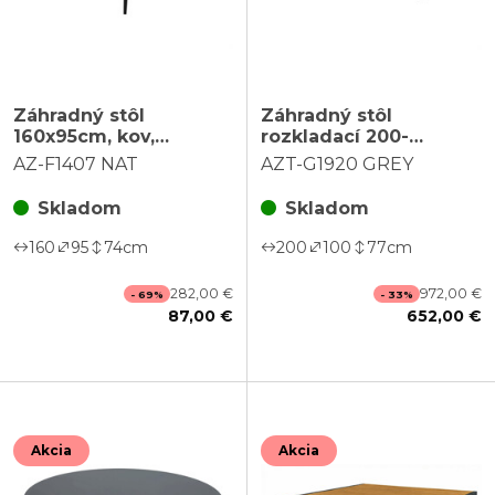
Záhradný stôl
Záhradný stôl
160x95cm, kov,
rozkladací 200-
polywood, hnedá, AZ-
260x100cm, hliník,
AZ-F1407 NAT
AZT-G1920 GREY
F1407 NAT
spekaná keramika,
sivá, AZT-G1920 GREY
Skladom
Skladom
160
95
74
cm
200
100
77
cm
282,00 €
972,00 €
- 69%
- 33%
87,00 €
652,00 €
Akcia
Akcia