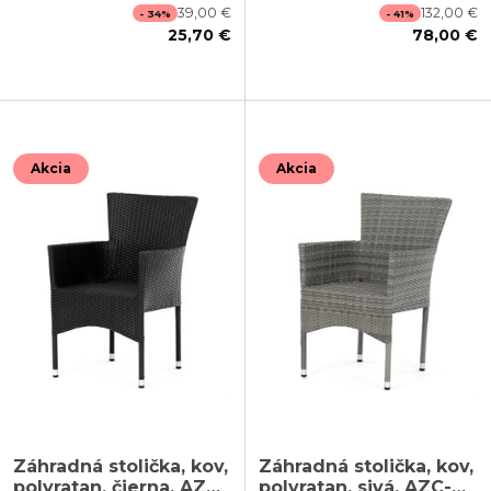
39,00 €
132,00 €
- 34%
- 41%
25,70 €
78,00 €
Akcia
Akcia
Záhradná stolička, kov,
Záhradná stolička, kov,
polyratan, čierna, AZC-
polyratan, sivá, AZC-