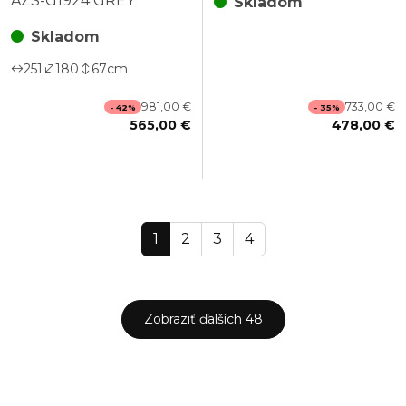
AZS-G1924 GREY
Skladom
Skladom
251
180
67
cm
981,00 €
733,00 €
- 42%
- 35%
565,00 €
478,00 €
1
2
3
4
Zobraziť ďalších 48