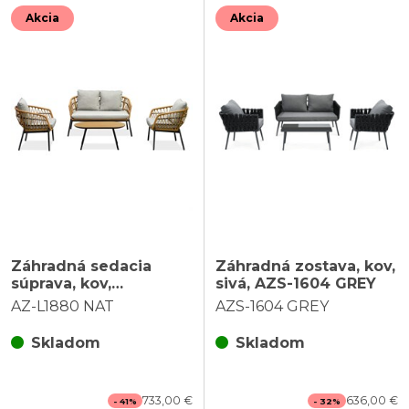
Akcia
Akcia
Záhradná sedacia
Záhradná zostava, kov,
súprava, kov,
sivá, AZS-1604 GREY
polyratan, hnedá, AZ-
AZ-L1880 NAT
AZS-1604 GREY
L1880 NAT
Skladom
Skladom
733,00 €
636,00 €
- 41%
- 32%