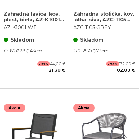
Záhradná lavica, kov,
Záhradná stolička, kov,
plast, biela, AZ-K1001
látka, sivá, AZC-1105
WT
GREY
AZ-K1001 WT
AZC-1105 GREY
Skladom
Skladom
182
28
43
cm
61
60
73
cm
44,00 €
132,00 €
- 52%
- 38%
21,30 €
82,00 €
Akcia
Akcia