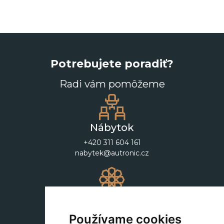
Potrebujete poradiť?
Radi vám pomôžeme
Nábytok
+420 311 604 161
nabytek@autronic.cz
Dekorácie
+420 311 604 182
Používame cookies