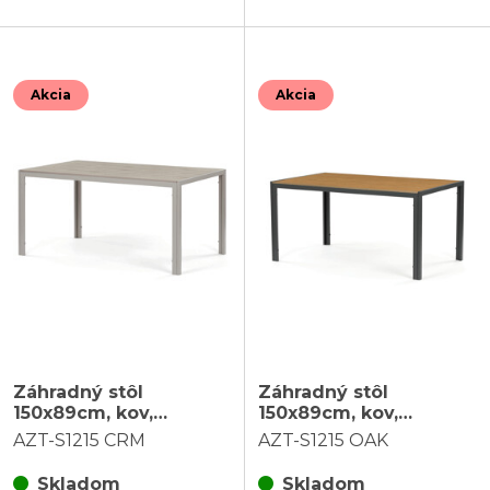
Akcia
Akcia
Záhradný stôl
Záhradný stôl
150x89cm, kov,
150x89cm, kov,
polywood, béžová,
polywood, hnedá,
AZT-S1215 CRM
AZT-S1215 OAK
AZT-S1215 CRM
AZT-S1215 OAK
Skladom
Skladom