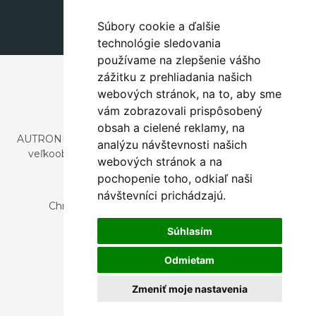
dekorace@autronic.cz
Súbory cookie a ďalšie
technológie sledovania
používame na zlepšenie vášho
zážitku z prehliadania našich
webových stránok, na to, aby sme
vám zobrazovali prispôsobený
obsah a cielené reklamy, na
AUTRONIC, s.r.o. je spoločnosť zaoberajúca sa dovozom a
analýzu návštevnosti našich
veľkoobchodným predajom dizajnového aj štýlového
webových stránok a na
nábytku a dekorácií.
pochopenie toho, odkiaľ naši
Česká republika
návštevníci prichádzajú.
Chrustenice 270, 267 12 Loděnice u Berouna
Slovensko
Súhlasím
Nová 366, 032 02 Závažná Poruba
Odmietam
Zmeniť moje nastavenia