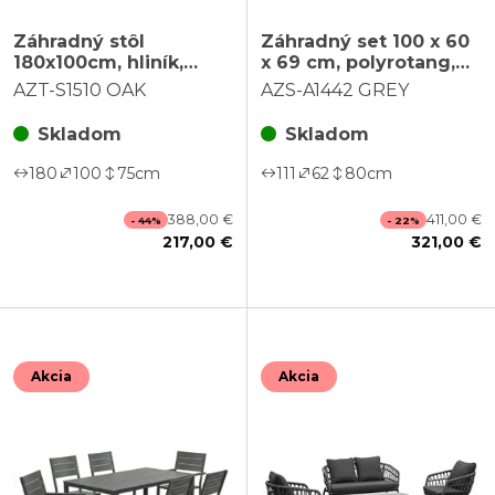
Záhradný stôl
Záhradný set 100 x 60
180x100cm, hliník,
x 69 cm, polyrotang,
polywood, béžová,
sivá, AZS-A1442 GREY
AZT-S1510 OAK
AZS-A1442 GREY
AZT-S1510 OAK
Skladom
Skladom
180
100
75
cm
111
62
80
cm
388,00 €
411,00 €
- 44%
- 22%
217,00 €
321,00 €
Akcia
Akcia