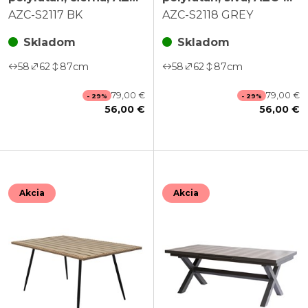
S2117 BK
S2118 GREY
AZC-S2117 BK
AZC-S2118 GREY
Skladom
Skladom
58
62
87
cm
58
62
87
cm
79,00 €
79,00 €
- 29%
- 29%
56,00 €
56,00 €
Akcia
Akcia