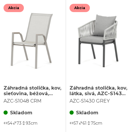
Akcia
Akcia
Záhradná stolička, kov,
Záhradná stolička, kov,
sieťovina, béžová,
látka, sivá, AZC-S1430
AZC-S1048 CRM
GREY
AZC-S1048 CRM
AZC-S1430 GREY
Skladom
Skladom
54
73
93
cm
57
61
75
cm