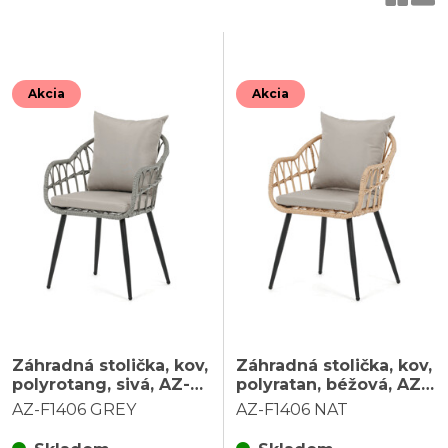
Akcia
Akcia
Záhradná stolička, kov,
Záhradná stolička, kov,
polyrotang, sivá, AZ-
polyratan, béžová, AZ-
F1406 GREY
F1406 NAT
AZ-F1406 GREY
AZ-F1406 NAT