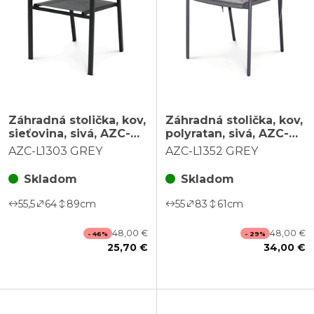
Záhradná stolička, kov,
Záhradná stolička, kov,
sieťovina, sivá, AZC-
polyratan, sivá, AZC-
L1303 GREY
L1352 GREY
AZC-L1303 GREY
AZC-L1352 GREY
Skladom
Skladom
55,5
64
89
cm
55
83
61
cm
48,00 €
48,00 €
- 46%
- 29%
25,70 €
34,00 €