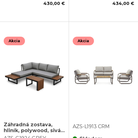
430,00 €
434,00 €
Akcia
Akcia
Záhradná zostava,
AZS-L1913 CRM
hliník, polywood, sivá,
AZS-G1924 GREY