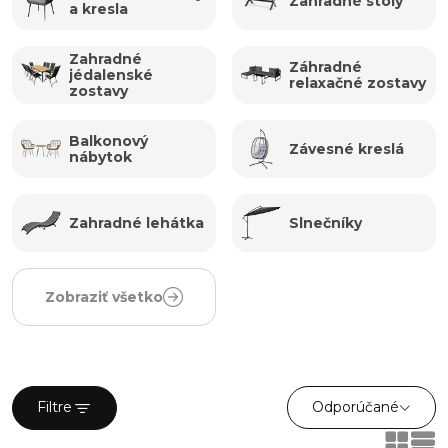
Zahradné stoly
a kresla
Zahradné
Záhradné
jédalenské
relaxačné zostavy
zostavy
Balkonový
Závesné kreslá
nábytok
Zahradné lehátka
Slnečníky
Zobraziť všetko
Odporúčané
Filtre