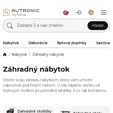
Zadajte 3 a viac znakov
Hľadať
Nábytok
Dekorácie
Bytové doplnky
Sezóna
Nábytok
Záhradný nábytok
Záhradný nábytok
Oživte svoju záhradu nábytkom, ktorý vám umožní
odpočinok pod holým nebom. U nás nájdete všetko od
štýlových stolíkov po pohodlné lehátka. A čo tak kombinovať
sratanovým nábytkom pre dokonalý vonkajší zážitok?
Zahradné stoličky